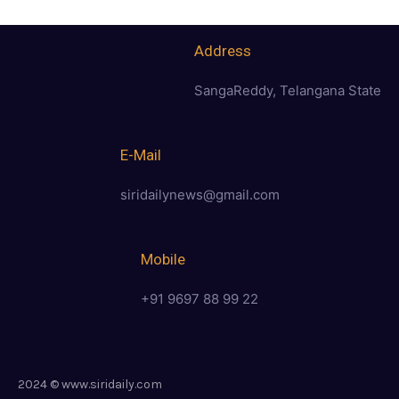
Address
SangaReddy, Telangana State
E-Mail
siridailynews@gmail.com
Mobile
+91 9697 88 99 22
2024 © www.siridaily.com