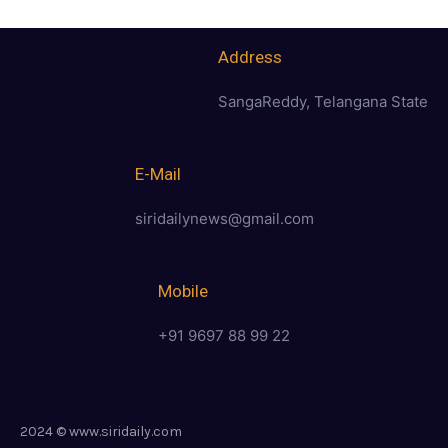
Address
SangaReddy, Telangana State
E-Mail
siridailynews@gmail.com
Mobile
+91 9697 88 99 22
2024 © www.siridaily.com