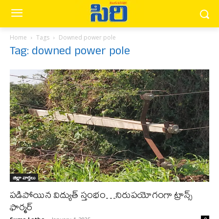
Home
Tags
Downed power pole
Tag: downed power pole
జిల్లా వార్త‌లు
పడిపోయిన విద్యుత్ స్తంభం…నిరుపయోగంగా ట్రాన్స్
ఫార్మర్