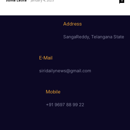
Suma Latha
-
January 4, 2025
0
Address
SangaReddy, Telangana State
E-Mail
siridailynews@gmail.com
Mobile
+91 9697 88 99 22