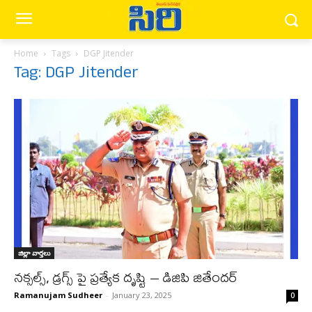
Home
Tags
DGP Jitender
Tag: DGP Jitender
జిల్లా వార్త‌లు
నక్సల్స్, డ్రగ్స్ పై ప్రత్యేక దృష్టి – డిజిపి జితేందర్
Ramanujam Sudheer
-
January 23, 2025
0