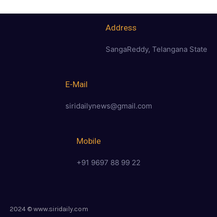
Address
SangaReddy, Telangana State
E-Mail
siridailynews@gmail.com
Mobile
+91 9697 88 99 22
2024 © www.siridaily.com