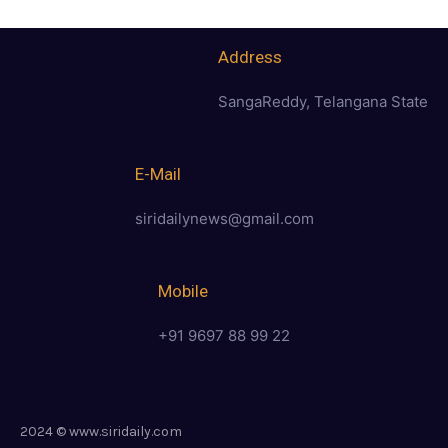
Address
SangaReddy, Telangana State
E-Mail
siridailynews@gmail.com
Mobile
+91 9697 88 99 22
2024 © www.siridaily.com