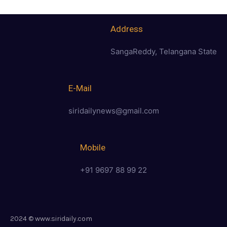
Address
SangaReddy, Telangana State
E-Mail
siridailynews@gmail.com
Mobile
+91 9697 88 99 22
2024 © www.siridaily.com