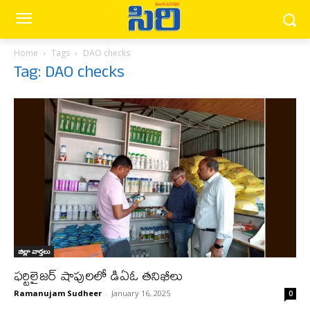
Home
Tags
DAO checks
Tag: DAO checks
జిల్లా వార్త‌లు
ఫర్టిలైజర్ షాపులలో డిఏఓ తనిఖీలు
Ramanujam Sudheer
-
January 16, 2025
0