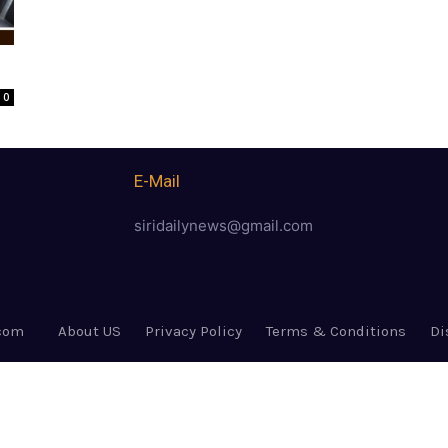
0
E-Mail
siridailynews@gmail.com
.com
About US
Privacy Policy
Terms & Conditions
Di