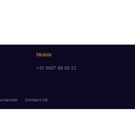
Mobile
+91 9697 88 99 22
sclaimer
Contact US