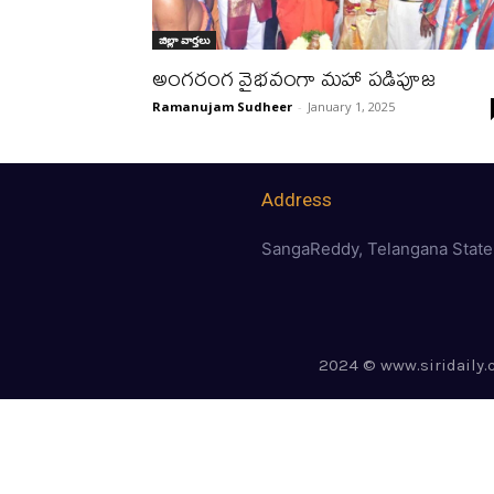
జిల్లా వార్త‌లు
అంగరంగ వైభవంగా మ‌హా ప‌డిపూజ
Ramanujam Sudheer
-
January 1, 2025
Address
SangaReddy, Telangana State
2024 © www.siridaily