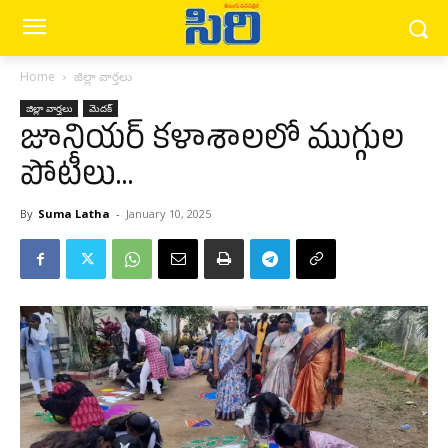
Home
జిల్లా వార్త‌లు
జిల్లా వార్త‌లు
మెద‌క్
జూనియర్ కళాశాలలో ముగ్గుల
పోటీలు…
By
Suma Latha
-
January 10, 2025