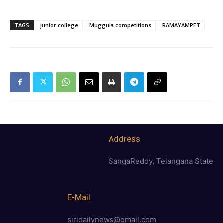
TAGS
junior college
Muggula competitions
RAMAYAMPET
Address
SangaReddy, Telangana State
E-Mail
siridailynews@gmail.com