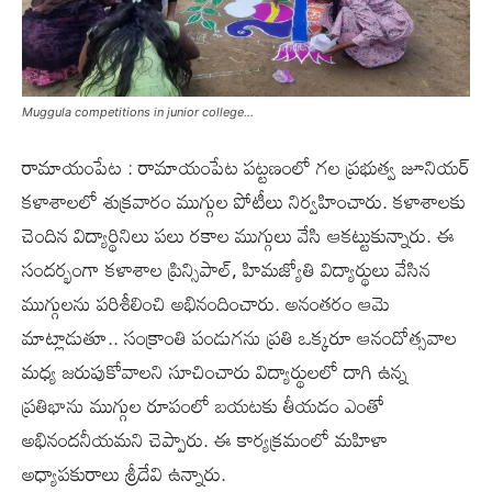
Muggula competitions in junior college...
రామాయంపేట : రామాయంపేట పట్టణంలో గల ప్రభుత్వ జూనియర్
కళాశాలలో శుక్రవారం ముగ్గుల పోటీలు నిర్వహించారు. కళాశాలకు
చెందిన విద్యార్థినిలు పలు రకాల ముగ్గులు వేసి ఆకట్టుకున్నారు. ఈ
సందర్భంగా కళాశాల ప్రిన్సిపాల్, హిమజ్యోతి విద్యార్థులు వేసిన
ముగ్గులను పరిశీలించి అభినందించారు. అనంతరం ఆమె
మాట్లాడుతూ.. సంక్రాంతి పండుగను ప్రతి ఒక్కరూ ఆనందోత్సవాల
మధ్య జరుపుకోవాలని సూచించారు విద్యార్థులలో దాగి ఉన్న
ప్రతిభాను ముగ్గుల రూపంలో బయటకు తీయడం ఎంతో
అభినందనీయమని చెప్పారు. ఈ కార్యక్రమంలో మహిళా
అధ్యాపకురాలు శ్రీదేవి ఉన్నారు.