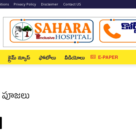
tions
Privacy Policy
Disclaimer
Contact US
క్రైమ్ న్యూస్‌
ఫోటోలు
వీడియోలు
E-PAPER
యేక పూజ‌లు