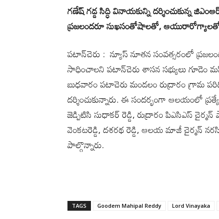
గణేష్ గడ్డ సిద్ధి వినాయకున్ని ద‌ర్శించుకున్న జిఎంఆ
ప్రజలందరూ సుఖసంతోషాలతో, ఆయురారోగ్యాలతో ఆర్థ
ప‌టాన్‌చెరు : న్యూస్ నూతన సంవత్సరంలో ప్రజల
సాధించాలని పటాన్‌చెరు శాసన సభ్యులు గూడెం మహ
బుధవారం పటాచెరు మండలం రుద్రారం గ్రామ పరిధి
దర్శించుకున్నారు. ఈ సందర్భంగా ఆలయంలో ప్రత్
జెడ్పిటిసి సుధాకర్ రెడ్డి, రుద్రారం పిఎసిఎస్ చైర్
వెంకటరెడ్డి, దశరథ రెడ్డి, ఆలయ మాజీ చైర్మన్ న
పాల్గొన్నారు.
TAGS
Goodem Mahipal Reddy
Lord Vinayaka