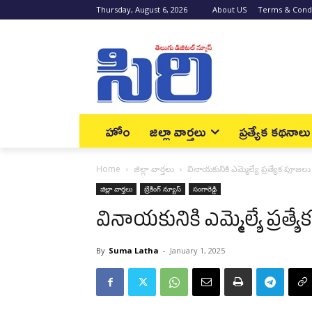
Thursday, August 6, 2026
About US
Terms & Condi
హోం
జిల్లా వార్త‌లు
ప్రత్యేక కథనాలు
Home
జిల్లా వార్త‌లు
వినాయ‌కునికి ఎమ్మెల్యే ప్ర‌త్యేక పూజ‌లు
జిల్లా వార్త‌లు
బ్రేకింగ్ న్యూస్‌
సంగారెడ్డి
వినాయ‌కునికి ఎమ్మెల్యే ప్ర‌త్
By
Suma Latha
-
January 1, 2025