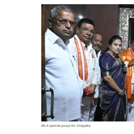
MLA special pooja for Vinayaka