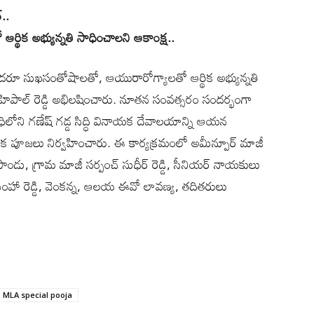
ర్..
ిక అభ్యున్నతి సాధించాల‌ని ఆకాంక్ష‌..
ందరూ సుఖసంతోషాలతో, ఆయురారోగ్యాలతో ఆర్థిక అభ్యున్నతి
ిపాల్ రెడ్డి అభిల‌షించారు. నూతన సంవత్సరం సందర్భంగా
లోని గణేష్ గడ్డ సిద్ధి వినాయక దేవాలయాన్ని ఆయన
యేక పూజలు నిర్వహించారు. ఈ కార్యక్రమంలో అమీన్పూర్ మాజీ
మన్ పాండు, గ్రామ మాజీ సర్పంచ్ సుధీర్ రెడ్డి, సీనియర్ నాయకులు
రసింహా రెడ్డి, వెంకన్న, ఆలయ ఈవో లావణ్య, తదితరులు
MLA special pooja