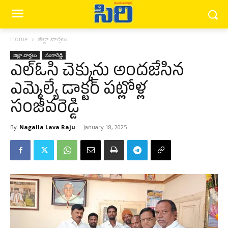
Home
జిల్లా వార్త‌లు
జిల్లా వార్త‌లు
సంగారెడ్డి
ఎల్ఓసి చెక్కును అందజేసిన
ఎమ్మెల్యే డాక్టర్ పట్లోళ్ల
సంజీవరెడ్డి
By
Nagalla Lava Raju
-
January 18, 2025