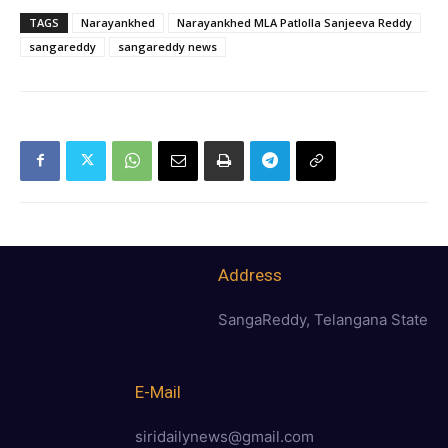
TAGS
Narayankhed
Narayankhed MLA Patlolla Sanjeeva Reddy
sangareddy
sangareddy news
Address
SangaReddy, Telangana State
E-Mail
siridailynews@gmail.com