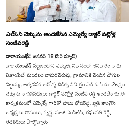
ఎల్ఓసి చెక్కును అందజేసిన ఎమ్మెల్యే డాక్టర్ పట్లోళ్ల
సంజీవరెడ్డి
నారాయణఖేడ్ జనవరి 18 (సిరి న్యూస్)
నారాయణఖేడ్ పట్టణంలోని ఎమ్మెల్యే నివాసంలో శనివారం నాడు
నిజాంపేట్ మండలం దామరచెరువు, గ్రామానికి చెందిన పోగుల
విట్టయ్య, అత్యవసర ఆరోగ్య చికిత్స నిమిత్తం ఎల్ ఓ సి రూ.2ల‌క్ష‌ల‌
చెక్కును శాసనసభ్యులు డాక్టర్ పట్లోళ్ల సంజీవ రెడ్డి అంద‌జేశారు.ఈ
కార్యక్రమంలో ఎమ్మెల్యే గారితో పాటు భోజిరెడ్డి, బ్లాక్ కాంగ్రెస్
అధ్యక్షులు రాములు, కృష్ణ, మాజీ ఎంపిటిసి, రఘుపతి రెడ్డి,
తదితరులు పాల్గొన్నారు