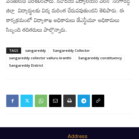
వసతులను పరిశీలించారు. నవోదయ విద్యాలయం వలన సంగారెడ్డి
జిల్లా విద్యార్థులకు విద్య మరింత చేరువవుతుందని తెలిపారు. ఈ
కార్యక్రమంలో విద్యాశాఖ అధికారులు జేఎన్టీయూ అధికారులు
సిబ్బంది తదితరులు పాల్గొన్నారు.
TAGS
sangareddy
Sangareddy Collector
sangareddy collector valluru kranthi
Sangareddy constituency
Sangareddy District
Address