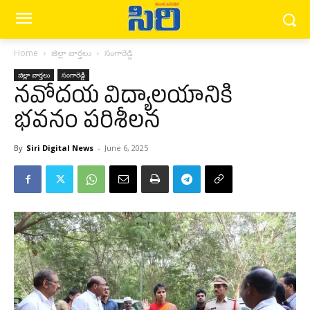
Home
జిల్లా వార్త‌లు
సంగారెడ్డి
జిల్లా వార్త‌లు
సంగారెడ్డి
నవోదయ విద్యాలయానికి
భవనం పరిశీలన
By
Siri Digital News
-
June 6, 2025