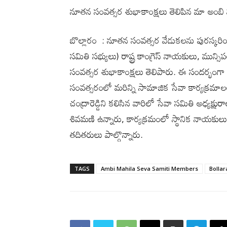
నూత‌న సంవ‌త్స‌ర శుభాకాంక్ష‌లు తెలిపిన మా అంబ
బొల్లారం : నూతన సంవత్సర వేడుకలను పురస్కరించు
సమితి సభ్యులు) రాష్ట్ర కాంగ్రెస్ నాయకులు, మున్సి
సంవత్సర శుభాకాంక్షలు తెలిపారు. ఈ సందర్భంగా చ
సంవత్సరంలో మరిన్ని సామాజిక సేవా కార్యక్రమాలల
చంద్రారెడ్డిని కలిసిన వారిలో సేవా సమితి అధ్యక్షుర
శివమణి ఉన్నారు, కార్యక్రమంలో స్థానిక నాయకులు 
తదితరులు పాల్గొన్నారు.
TAGS
Ambi Mahila Seva Samiti Members
Bolla