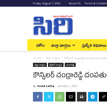
Friday, August 7, 2026
About US
Terms & Conditi
హోం
జిల్లా వార్త‌లు
ప్రత్యేక కథనాలు
Home
జిల్లా వార్త‌లు
కౌన్సిలర్ చంద్రారెడ్డి దంప‌తుల‌కు స‌న్మాన
జిల్లా వార్త‌లు
బ్రేకింగ్ న్యూస్‌
సంగారెడ్డి
కౌన్సిలర్ చంద్రారెడ్డి దంప‌త
By
Suma Latha
-
January 1, 2025