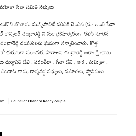
ి మహిళా సేవా సమితి సభ్యులు
కొని బొల్లారం మున్సిపాలిటీ పరిధికి చెందిన (మా అంబి సేవా
పల్ కౌన్సిలర్ చంద్రారెడ్డి ని మర్యాదపూర్వకంగా కలిసి నూతన
ంద్రారెడ్డి దంపతులను ఘనంగా సన్మానించారు. కొత్త
ో చురుకుగా ముందుకు సాగాలని చంద్రారెడ్డి ఆకాంక్షించారు.
ాలు దుర్గావతి దేవి , పరంశీలా , గీతా దేవి , ఆశ , సుమిత్రా ,
దిననాద్ గారు, కార్యవర్గ సభ్యులు, మహిళలు, స్థానికులు
ram
Councilor Chandra Reddy couple