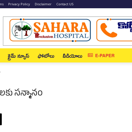
ons
Privacy Policy
Disclaimer
Contact US
క్రైమ్ న్యూస్‌
ఫోటోలు
వీడియోలు
E-PAPER
ం
ుల‌కు స‌న్మానం