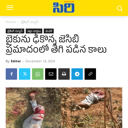
Home
బ్రేకింగ్ న్యూస్‌
బ్రేకింగ్ న్యూస్‌
జిల్లా వార్త‌లు
మెద‌క్
బైకును ఢీకొన్న జెసిబి
ప్రమాదంలో తెగి పడిన కాలు
By
Editor
-
December 16, 2024