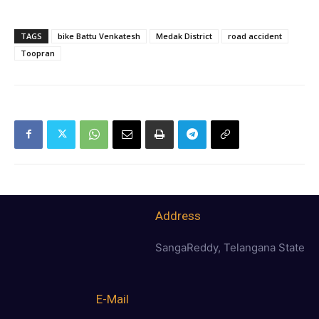
TAGS
bike Battu Venkatesh
Medak District
road accident
Toopran
Address
SangaReddy, Telangana State
E-Mail