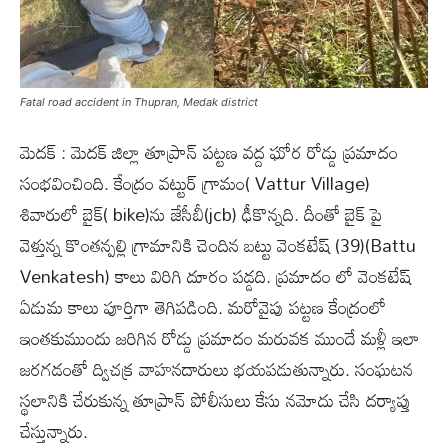
Fatal road accident in Thupran, Medak district
మెదక్ : మెదక్ జిల్లా తూప్రాన్ పట్టణ వద్ద ఘోర రోడ్డు ప్రమాదం
సంభవించింది. కేంద్రం వట్టుర్ గ్రామం( Vattur Village)
శివారులో బైక్‌( bike)ను జేసీబీ(jcb) ఢీకొన్నది. దీంతో బైక్ పై
వెళ్తున్న కొంతన్పల్లి గ్రామానికి చెందిన బట్టు వెంకటేష్ (39)(Battu
Venkatesh) కాలు విరిగి దూరం పడ్డది. ప్రమాదం లో వెంకటేష్
ఏడుమ కాలు పూర్తిగా తెగిపడింది. మరోవైపు పట్టణ కేంద్రంలో
ఇంతకుముందు జరిగిన రోడ్డు ప్రమాదం మరువక ముందే మళ్లీ ఇలా
జరగడంతో ద్విచక్ర వాహనదారులు భయపడుతున్నారు. సంఘటన
స్థలానికి చేరుకున్న తూప్రాన్ పోలీసులు కేసు నమోదు చేసి దర్యాప్తు
చేస్తున్నారు.