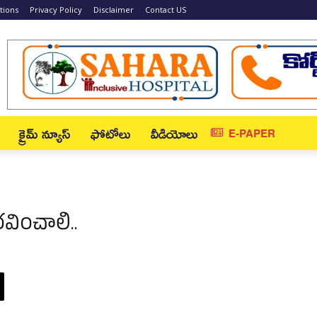
tions
Privacy Policy
Disclaimer
Contact US
క్రైమ్ న్యూస్‌
ఫోటోలు
వీడియోలు
E-PAPER
ౌరవించాలి..