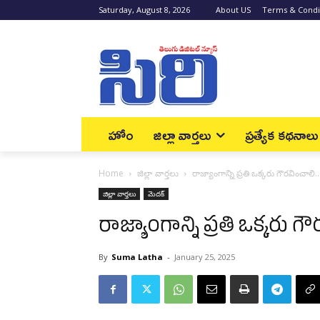
Saturday, August 8, 2026
About US
Terms & Condi
హోం
జిల్లా వార్త‌లు
ప్రత్యేక కథనాలు
Home
జిల్లా వార్త‌లు
రాజ్యాంగాన్ని ప్రతి ఒక్కరు గౌరవించాలి..
జిల్లా వార్త‌లు
మెద‌క్
రాజ్యాంగాన్ని ప్రతి ఒక్కరు గ
By
Suma Latha
-
January 25, 2025