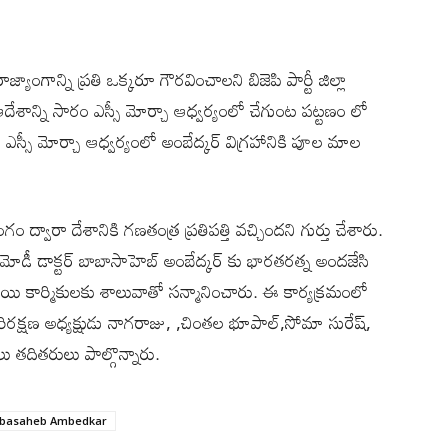
యాంగాన్ని ప్రతి ఒక్కరూ గౌరవించాలని బిజెపి పార్టీ జిల్లా
ఆదేశాన్ని సారం ఎస్సీ మోర్చా ఆధ్వర్యంలో చేగుంట పట్టణం లో
స్సీ మోర్చా ఆధ్వర్యంలో అంబేద్కర్ విగ్రహానికి పూల మాల
్వారా దేశానికి గణతంత్ర ప్రతిపత్తి వచ్చిందని గుర్తు చేశారు.
ర మోడీ డాక్టర్ బాబాసాహెబ్ అంబేద్కర్ కు భారతరత్న అందజేసి
కార్మికులకు శాలువాతో సన్మానించారు. ఈ కార్యక్రమంలో
లా పరిరక్షణ అధ్యక్షుడు నాగరాజు, ,చింతల భూపాల్,సోమా సురేష్,
ు తదితరులు పాల్గొన్నారు.
abasaheb Ambedkar