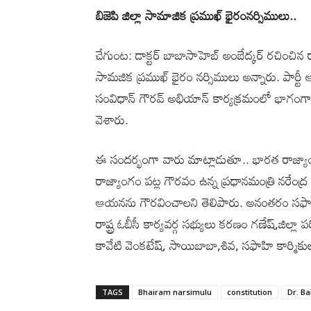
బిజెపి జిల్లా సామాజిక ప్రముఖ్ భైరంనర్సిములు..
చేగుంట: డాక్టర్ బాబాసాహెబ్ అంబేద్కర్ రచించిన రాజ్
సామజిక ప్రముఖ్ భైరం నర్సిములు అన్నారు. పార్టీ 
సంవిధాన్ గౌరవ్ అభియాన్ కార్యక్రమంలో భాగంగా ఎ
వెశారు.
ఈ సందర్భంగా వారు మాట్లాడుతూ.. భారత రాజ్యాంగం ద
రాజ్యాంగం పట్ల గౌరవం ఉన్న ప్రధానమంత్రి నరేంద్
ఆయనను గౌరవించాలని తెలిపారు. అనంతరం సఫాయి 
రాష్ట్ర ఓబీసీ కార్యవర్గ సభ్యులు కరణం గణేష్,జిల్
కావేటి వెంకటేష్, సాయిబాబా,శివ, సఫాహి కార్మికుల
TAGS
Bhairam narsimulu
constitution
Dr. B