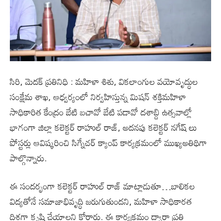
సిరి, మెదక్ ప్రతినిధి : మహిళా శిశు, వికలాంగుల వయోవృద్ధుల
సంక్షేమ శాఖ, ఆధ్వర్యంలో నిర్వహిస్తున్న మిషన్ శక్తిమహిళా
సాధికారిత కేంద్రం బేటి బచావో బేటి పడావో దశాబ్ది ఉత్సవాల్లో
భాగంగా జిల్లా కలెక్టర్ రాహుల్ రాజ్, అదనపు కలెక్టర్ నగేష్ లు
పోస్టర్లు ఆవిష్కరించి సిగ్నేచర్ క్యాంప్‌ కార్యక్రమంలో ముఖ్యఅతిథిగా
పాల్గొన్నారు.
ఈ సందర్భంగా కలెక్టర్ రాహుల్ రాజ్ మాట్లాడుతూ…బాలికల
విద్యతోనే సమాజాభివృద్ధి జరుగుతుందని, మహిళా సాధికారత
దిశగా కృషి చేయాలని కోరారు. ఈ కార్యక్రమం ద్వారా ప్రతి