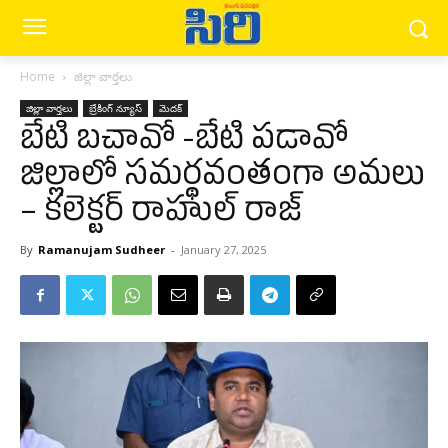
Home
జిల్లా వార్త‌లు
జిల్లా వార్త‌లు
బ్రేకింగ్ న్యూస్‌
మెద‌క్
బేటి బచావో -బేటి పడావో
జిల్లాలో సమర్థవంతంగా అమలు
– కలెక్టర్ రాహుల్ రాజ్
By
Ramanujam Sudheer
-
January 27, 2025