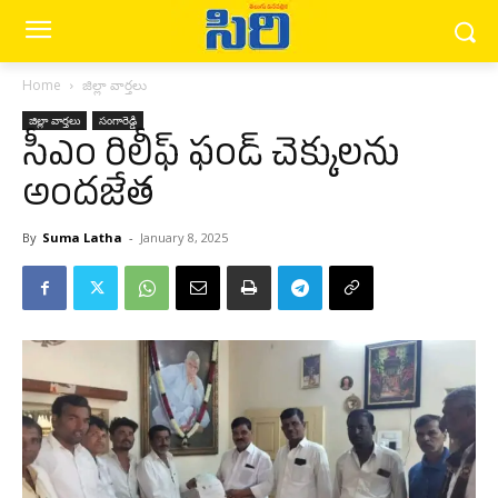
Home
జిల్లా వార్త‌లు
జిల్లా వార్త‌లు
సంగారెడ్డి
సీఎం రిలీఫ్ ఫండ్ చెక్కులను
అందజేత
By
Suma Latha
-
January 8, 2025