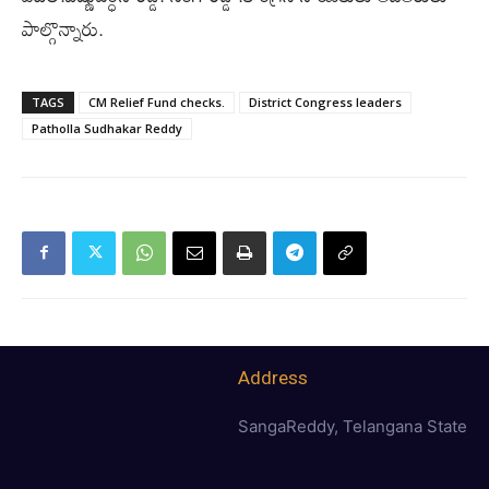
పాల్గొన్నారు.
TAGS
CM Relief Fund checks.
District Congress leaders
Patholla Sudhakar Reddy
Address
SangaReddy, Telangana State