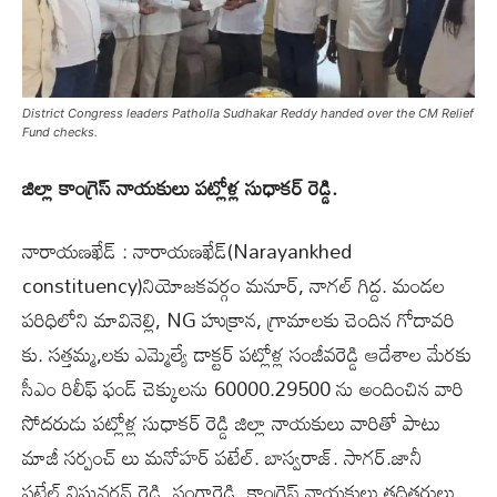
District Congress leaders Patholla Sudhakar Reddy handed over the CM Relief
Fund checks.
జిల్లా కాంగ్రెస్ నాయకులు పట్లోళ్ల సుధాకర్ రెడ్డి.
నారాయణఖేడ్ : నారాయణఖేడ్(Narayankhed
constituency)నియోజకవర్గం మనూర్, నాగల్ గిద్ద. మండల
పరిధిలోని మావినెల్లి, NG హుక్రాన, గ్రామాలకు చెందిన గోదావరి
కు. సత్తమ్మ,లకు ఎమ్మెల్యే డాక్టర్ పట్లోళ్ల సంజీవరెడ్డి ఆదేశాల మేరకు
సీఎం రిలీఫ్ ఫండ్ చెక్కులను 60000.29500 ను అందించిన వారి
సోదరుడు పట్లోళ్ల సుధాకర్ రెడ్డి జిల్లా నాయకులు వారితో పాటు
మాజీ సర్పంచ్ లు మనోహర్ పటేల్. బాస్వరాజ్. సాగర్.జానీ
పటేల్.విష్ణువర్ధన్ రెడ్డి. సంగారెడ్డి .కాంగ్రెస్ నాయకులు తదితరులు