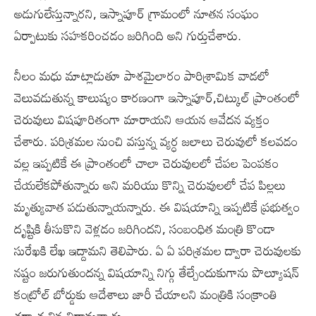
అడుగులేస్తున్నారని, ఇస్నాపూర్ గ్రామంలో నూతన సంఘం
ఏర్పాటుకు సహకరించడం జరిగింది అని గుర్తుచేశారు.
నీలం మధు మాట్లాడుతూ పాశమైలారం పారిశ్రామిక వాడలో
వెలువడుతున్న కాలుష్యం కారణంగా ఇస్నాపూర్,చిట్కుల్ ప్రాంతంలో
చెరువులు విషపూరితంగా మారాయని ఆయన ఆవేదన వ్యక్తం
చేశారు. పరిశ్రమల నుంచి వస్తున్న వ్యర్ధ జలాలు చెరువులో కలవడం
వల్ల ఇప్పటికే ఈ ప్రాంతంలో చాలా చెరువులలో చేపల పెంపకం
చేయలేకపోతున్నారు అని మరియు కొన్ని చెరువులలో చేప పిల్లలు
మృత్యువాత పడుతున్నాయన్నారు. ఈ విషయాన్ని ఇప్పటికే ప్రభుత్వం
దృష్టికి తీసుకొని వెళ్లడం జరిగిందని, సంబంధిత మంత్రి కొండా
సురేఖకి లేఖ ఇద్దామని తెలిపారు. ఏ ఏ పరిశ్రమల ద్వారా చెరువులకు
నష్టం జరుగుతుందన్న విషయాన్ని నిగ్గు తేల్చేందుకుగాను పొల్యూషన్
కంట్రోల్ బోర్డుకు ఆదేశాలు జారీ చేయాలని మంత్రికి సంక్రాంతి
తర్వాత విన్నవిద్దామన్నారు.