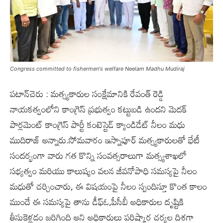
Congress committed to fishermen's welfare Neelam Madhu Mudiraj
ప‌టాన్‌చెరు : మత్స్యకారుల సంక్షేమానికి రేవంత్ రెడ్డి
నాయకత్వంలోని కాంగ్రెస్ ప్రభుత్వం కట్టుబడి ఉందని మెదక్
పార్లమెంట్ కాంగ్రెస్ పార్టీ కంటెస్టెడ్ క్యాండిడేట్ నీలం మధు
ముదిరాజ్ అన్నారు.సోమవారం ఇస్నాపూర్ మత్స్యకారులతో భేటీ
సందర్భంగా వారు గత కొన్ని సంవత్సరాలుగా మత్స్యశాఖలో
సభ్యత్వం మరియు కాలుష్యం వలన జీవనోపాధి సమస్యపై నీలం
మధుతో చర్చించారు, ఈ విషయంపై నీలం స్పందిస్తూ కొంత కాలం
ముందే ఈ సమస్యపై తాను డీఫ్ఓ,పీసీబీ అధికారుల దృష్టికి
తీసుకెళ్లడం జరిగింది అని అధికారులు పరిష్కార చర్యల దిశగా