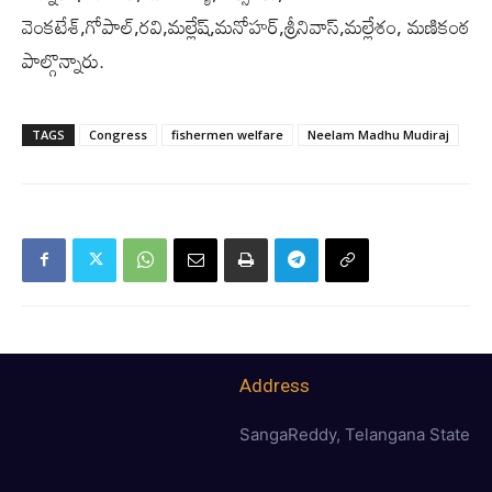
వెంకటేశ్,గోపాల్,రవి,మల్లేష్,మనోహర్,శ్రీనివాస్,మల్లేశం, మణికంఠ
పాల్గొన్నారు.
TAGS
Congress
fishermen welfare
Neelam Madhu Mudiraj
Address
SangaReddy, Telangana State