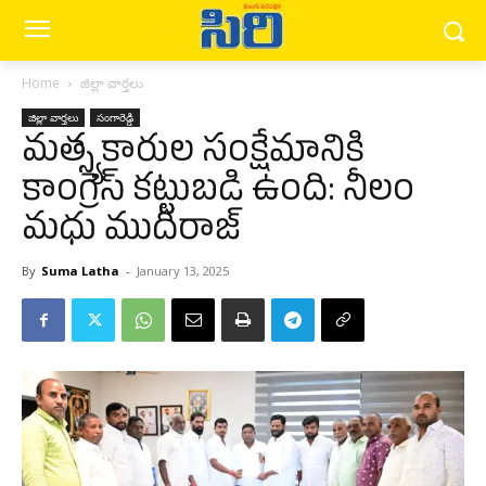
Home
జిల్లా వార్త‌లు
జిల్లా వార్త‌లు
సంగారెడ్డి
మత్స్యకారుల సంక్షేమానికి
కాంగ్రెస్ కట్టుబడి ఉంది: నీలం
మధు ముదిరాజ్
By
Suma Latha
-
January 13, 2025