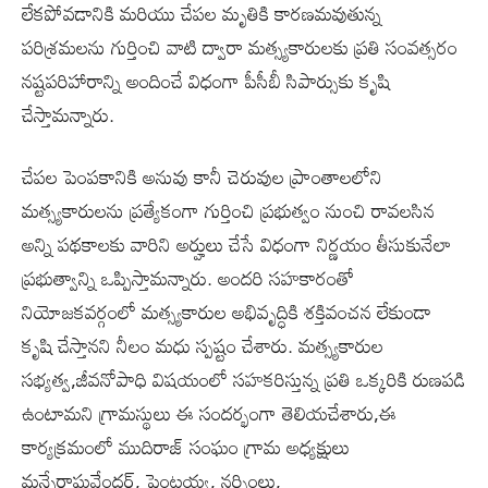
లేకపోవడానికి మరియు చేపల మృతికి కారణమవుతున్న
పరిశ్రమలను గుర్తించి వాటి ద్వారా మత్స్యకారులకు ప్రతి సంవత్సరం
నష్టపరిహారాన్ని అందించే విధంగా పీసీబీ సిపార్సుకు కృషి
చేస్తామన్నారు.
చేపల పెంపకానికి అనువు కానీ చెరువుల ప్రాంతాలలోని
మత్స్యకారులను ప్రత్యేకంగా గుర్తించి ప్రభుత్వం నుంచి రావలసిన
అన్ని పథకాలకు వారిని అర్హులు చేసే విధంగా నిర్ణయం తీసుకునేలా
ప్రభుత్వాన్ని ఒప్పిస్తామన్నారు. అందరి సహకారంతో
నియోజకవర్గంలో మత్స్యకారుల అభివృద్ధికి శక్తివంచన లేకుండా
కృషి చేస్తానని నీలం మధు స్పష్టం చేశారు. మత్స్యకారుల
సభ్యత్వ,జీవనోపాధి విషయంలో సహకరిస్తున్న ప్రతి ఒక్కరికి రుణపడి
ఉంటామని గ్రామస్థులు ఈ సందర్భంగా తెలియచేశారు,ఈ
కార్యక్రమంలో ముదిరాజ్ సంఘం గ్రామ అధ్యక్షులు
మన్నేరాఘవేందర్, పెంటయ్య, నర్సింలు,