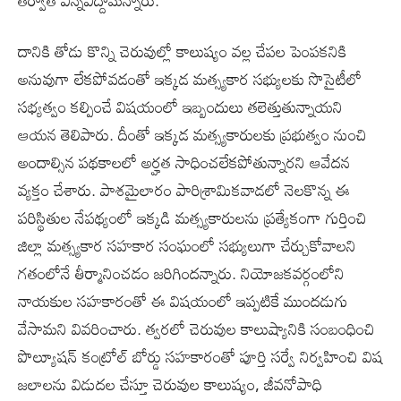
దానికి తోడు కొన్ని చెరువుల్లో కాలుష్యం వల్ల చేపల పెంపకనికి
అనువుగా లేకపోవడంతో ఇక్కడ మత్స్యకార సభ్యులకు సొసైటీలో
సభ్యత్వం కల్పించే విషయంలో ఇబ్బందులు తలెత్తుతున్నాయని
ఆయన తెలిపారు. దీంతో ఇక్కడ మత్స్యకారులకు ప్రభుత్వం నుంచి
అందాల్సిన పథకాలలో అర్హత సాధించలేకపోతున్నారని ఆవేదన
వ్యక్తం చేశారు. పాశమైలారం పారిశ్రామికవాడలో నెలకొన్న ఈ
పరిస్థితుల నేపథ్యంలో ఇక్కడి మత్స్యకారులను ప్రత్యేకంగా గుర్తించి
జిల్లా మత్స్యకార సహకార సంఘంలో సభ్యులుగా చేర్చుకోవాలని
గతంలోనే తీర్మానించడం జరిగిందన్నారు. నియోజకవర్గంలోని
నాయకుల సహకారంతో ఈ విషయంలో ఇప్పటికే ముందడుగు
వేసామని వివరించారు. త్వరలో చెరువుల కాలుష్యానికి సంబంధించి
పొల్యూషన్ కంట్రోల్ బోర్డు సహకారంతో పూర్తి సర్వే నిర్వహించి విష
జలాలను విడుదల చేస్తూ చెరువుల కాలుష్యం, జీవనోపాధి