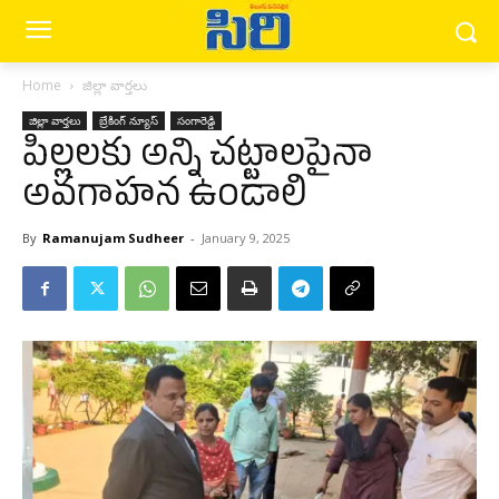
Home
జిల్లా వార్త‌లు
జిల్లా వార్త‌లు
బ్రేకింగ్ న్యూస్‌
సంగారెడ్డి
పిల్లలకు అన్ని చ‌ట్టాల‌పైనా
అవగాహన‌ ఉండాలి
By
Ramanujam Sudheer
-
January 9, 2025