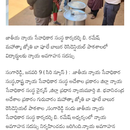
జాతీయ న్యాయ సేవాధికార సంస్థ కార్యదర్శి బి. రమేష్
మహాత్మా జ్యోతి బా పూలే బాలుర రెసిడెన్షియల్ పాఠశాలలో
విద్యార్థుల‌కు న్యాయ అవగాహన సదస్సు
సంగారెడ్డి, జనవరి 9 ( సిరి న్యూస్ ) : .జాతీయ న్యాయ సేవాధికార
సంస్థ,రాష్ట్ర న్యాయ సేవాధికార సంస్థ ఆదేశాల ప్రకారం జిల్లా న్యాయ
సేవాధికార సంస్థ చైర్మన్ ,జిల్లా ప్రధాన న్యాయమూర్తి జి. భవానిచంద్ర
ఆదేశాల ప్రకారం గురువారం మహాత్మా జ్యోతి బా పూలే బాలుర
రెసిడెన్షియల్ పాఠశాల ,సంగారెడ్డి నందు జాతీయ న్యాయ
సేవాధికార సంస్థ కార్యదర్శి బి. రమేష్ ఆధ్వర్యంలో న్యాయ
అవగాహన సదస్సు నిర్వహించడం జరిగింది.న్యాయ అవగాహన