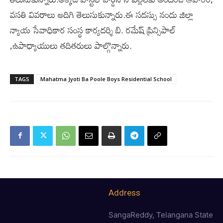
వసతి వివరాలు అదిగి తెలుసుకున్నారు.ఈ సదస్సు నందు జిల్లా
న్యాయ సేవాధికార సంస్థ కార్యదర్శి బి. రమేష్ ప్రిన్సిపాల్
,ఉపాధ్యాయులు తదితరులు పాల్గొన్నారు.
TAGS
Mahatma Jyoti Ba Poole Boys Residential School
Address
SangaReddy, Telangana State