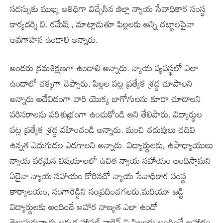
సదస్సుకు ముఖ్య అతిధిగా విచ్చేసిన జిల్లా న్యాయ సేవాధికార సంస్థ
కార్యదర్శి బి. రమేష్ , మాట్లాడుతూ పిల్లలకు అన్ని చ‌ట్టాల‌పైనా
అవగాహన‌ ఉండాలి అన్నారు.
అందరు క్రమశిక్షణగా ఉండాలి అన్నారు. న్యాయ వ్యవస్థలో ఎలా
ఉండాలో చక్కగా చెప్పారు. పిల్లల పట్ల ప్రత్యేక శ్రద్ధ చూపాలని
అన్నారు అదేవిదంగా వారి యొక్క బాగోగులను కూడా చూడాలని
పరిసరాలను పరిశుభ్రంగా ఉంచుకోండి అని తేలిపారు. విద్యార్ధుల
పట్ల ప్రత్యేక శ్రద్ధ వహించండి అన్నారు. మంచి చదువులు చదివి
ఉన్నత ఎదుగుదల ఎదగాలని అన్నారు. విద్యార్థులకు, ఉపాధ్యాయులు
న్యాయ పరమైన విషయాలలో ఉచిత న్యాయ సహాయం అందిస్తామని
ఏదైనా న్యాయ సహాయం కోరినచో న్యాయ సేవాధికార సంస్థ
కార్యాలయం, సంగారెడ్డిని సంప్రదించగలరు.మరియూ జడ్జి
విద్యార్థులకు అందించే ఆహార నాణ్యత ఎలా ఉందో
తెలుసుకున్నారు.అక్కడ హాస్టల్ వార్డెన్ ని పిల్లలకు అందించే ఆహారం,