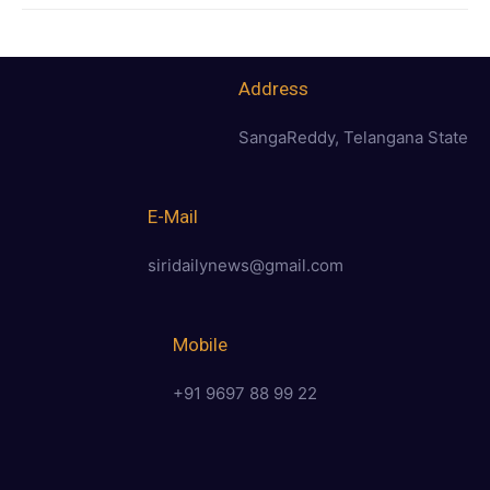
Address
SangaReddy, Telangana State
E-Mail
siridailynews@gmail.com
Mobile
+91 9697 88 99 22