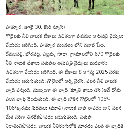
హత్నూర, జూలై 30, (సిరి న్యూస్)
గొర్రెలకు నీలి నాలుక టీకాలు ఉచితంగా పశువుల ఆసుపత్రి వైద్యులు
వేయడం జరిగింది. హత్నూర మండలం లోని నవాబ్ పేట,
దేవులపల్లి, బోరపట్ల, ఎల్లమ్మ గూడా, గ్రామాలలోని 670 గొర్రెలకు
నీలి నాలుక టీకాలు పశువుల ఆసుపత్రి వైద్యులు బుధవారం
ఉచితంగా వేయడం జరిగింది. ఈ టీకాలు 8 ఆగస్టు 2025 వరకు
వేయడం జరుగుతుంది. గొర్రెలలో ఆర్బి వైరస్, వలన నీలి నాలుక
వ్యాధి వస్తుంది. ముఖ్యంగా ఈ వ్యాధి (క్యూలి కాయి డిస్ )అనే దోమ
వలన వ్యాప్తి చెందుతుంది. ఈ వ్యాధి సోకిన గొర్రెలలో 105°-
106°జ్వరము,పెదవులు (మూతి) నాలుక వాపు రావడం దాని వలన
మేత సరిగా తినలేకపోవడం జరుగుతుంది. పశువు
నిరాశించిపోవడం, నాలుక నీలిరంగులోకి మారడం వలన ఈ వ్యాధికి