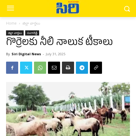
Home
జిల్లా వార్త‌లు
జిల్లా వార్త‌లు
సంగారెడ్డి
గొర్రెలకు నీలి నాలుక టీకాలు
By
Siri Digital News
-
July 31, 2025