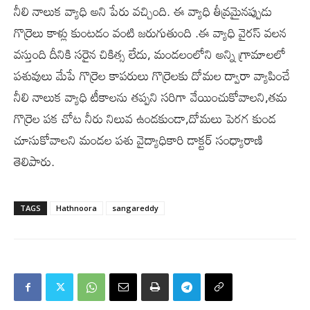
నీలి నాలుక వ్యాధి అని పేరు వచ్చింది. ఈ వ్యాధి తీవ్రమైనప్పుడు
గొర్రెలు కాళ్లు కుంటడం వంటి జరుగుతుంది .ఈ వ్యాధి వైరస్ వలన
వస్తుంది దీనికి సరైన చికిత్స లేదు, మండలంలోని అన్ని గ్రామాలలో
పశువులు మేపే గొర్రెల కాపరులు గొర్రెలకు దోమల ద్వారా వ్యాపించే
నీలి నాలుక వ్యాధి టీకాలను తప్పని సరిగా వేయించుకోవాలని,తమ
గొర్రెల పక చోట నీరు నిలువ ఉండకుండా,దోమలు పెరగ కుండ
చూసుకోవాలని మండల పశు వైద్యాధికారి డాక్టర్ సంధ్యారాణి
తెలిపారు.
TAGS
Hathnoora
sangareddy