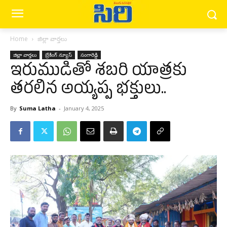
Home
జిల్లా వార్త‌లు
జిల్లా వార్త‌లు
బ్రేకింగ్ న్యూస్‌
సంగారెడ్డి
ఇరుముడితో శబరి యాత్రకు
తరలిన అయ్యప్ప భక్తులు..
By
Suma Latha
-
January 4, 2025