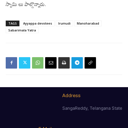
స్వామి లు పాల్గొన్నారు.
TAGS
Ayyappa devotees
Irumudi
Manoharabad
Sabarimala Yatra
Address
SangaReddy, Telangana State