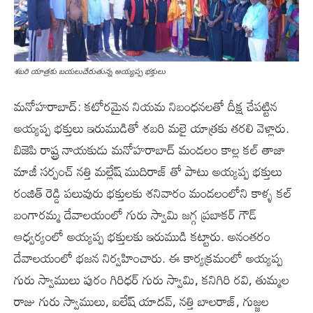
శబరి యాత్రకు బయలుదేరుతున్న అయ్యప్ప భక్తులు
మనోహరాబాద్: కటోరమైన నియమ నిబంధనలతో దీక్ష చేపట్టిన
అయ్యప్ప భక్తులు ఇరుముడితో శబరి మలై యాత్రకు తరలి వెళ్లారు.
బిజెపి రాష్ట్ర నాయకుడు మనోహరాబాద్ మండలం కాల్ల కల్ తాజా
మాజీ సర్పంచ్ నత్తి మల్లేష్ ముదిరాజ్ తో పాటు అయ్యప్ప భక్తులు
రంజిత్ రెడ్డి పలువురు భక్తులకు శనివారం మండలంలోని కాళ్ళ కల్
బంగారమ్మ దేవాలయంలో గురు స్వామి జగ్గ ప్రబాకర్ గౌడ్
ఆధ్వర్యంలో అయ్యప్ప భక్తులకు ఇరుముడి కట్టారు. అనంతరం
దేవాలయంలో భజన నిర్వహించారు. ఈ కార్యక్రమంలో అయ్యప్ప
గురు స్వాములు పురం గిరిధర్ గురు స్వామి, కనిగిరి రవి, తుమ్మల
రాజు గురు స్వాములు, ఐలేష్ యాదవ్, నత్తి బాలరాజ్, గుజ్జల