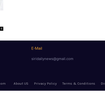
0
E-Mail
siridailynews@gmail.com
.com
About US
Privacy Policy
Terms & Conditions
Di