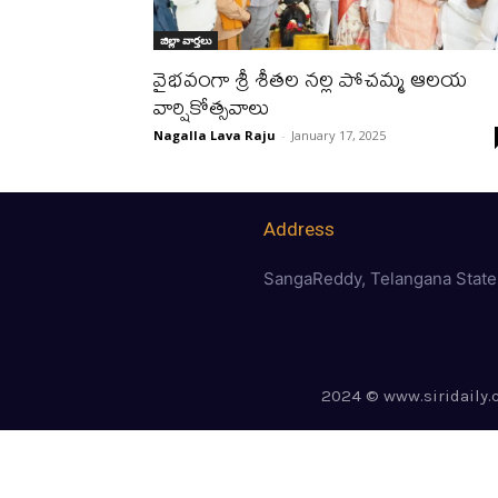
జిల్లా వార్త‌లు
వైభ‌వంగా శ్రీ శీతల నల్ల పోచమ్మ ఆల‌య
వార్షికోత్సవాలు
Nagalla Lava Raju
-
January 17, 2025
Address
SangaReddy, Telangana State
2024 © www.siridaily