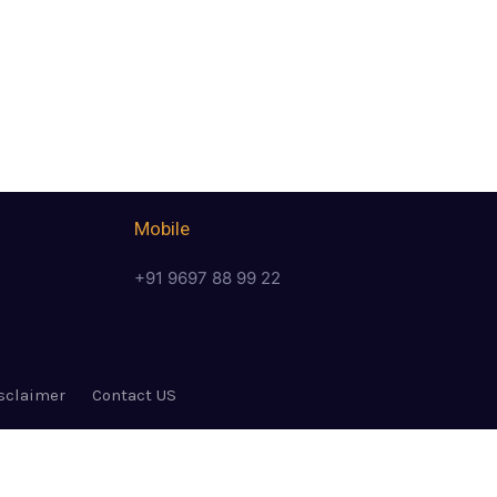
Mobile
+91 9697 88 99 22
sclaimer
Contact US