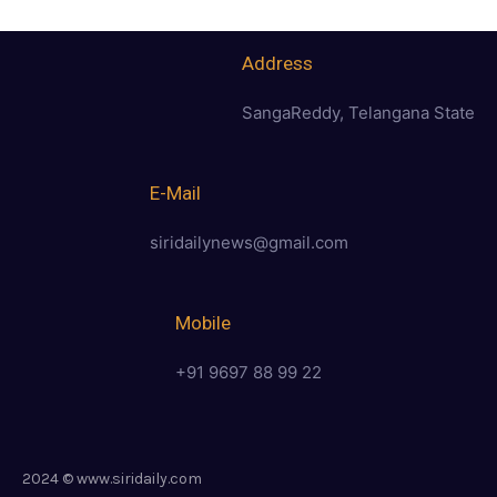
Address
SangaReddy, Telangana State
E-Mail
siridailynews@gmail.com
Mobile
+91 9697 88 99 22
2024 © www.siridaily.com