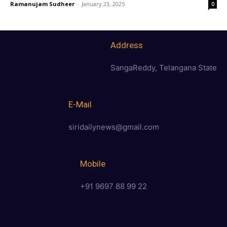
Ramanujam Sudheer
-
January 23, 2025
0
Address
SangaReddy, Telangana State
E-Mail
siridailynews@gmail.com
Mobile
+91 9697 88 99 22