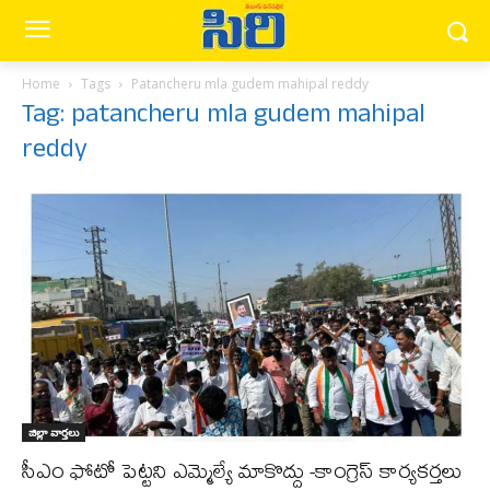
Home
Tags
Patancheru mla gudem mahipal reddy
Tag: patancheru mla gudem mahipal
reddy
జిల్లా వార్త‌లు
సీఎం ఫోటో పెట్టని ఎమ్మెల్యే మాకొద్దు -కాంగ్రెస్ కార్యకర్తలు