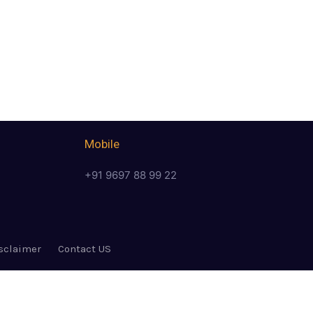
Mobile
+91 9697 88 99 22
sclaimer
Contact US