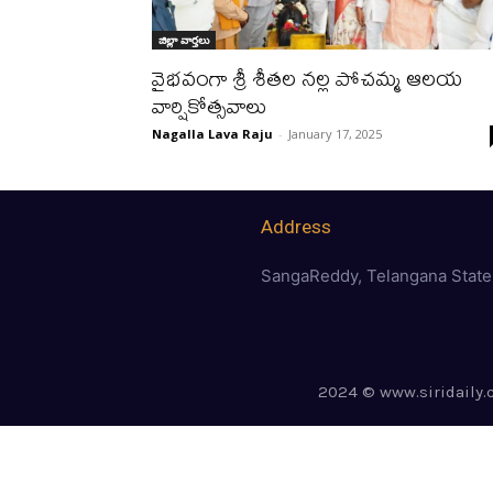
జిల్లా వార్త‌లు
వైభ‌వంగా శ్రీ శీతల నల్ల పోచమ్మ ఆల‌య
వార్షికోత్సవాలు
Nagalla Lava Raju
-
January 17, 2025
Address
SangaReddy, Telangana State
2024 © www.siridaily