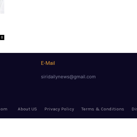
0
E-Mail
siridailynews@gmail.com
.com
About US
Privacy Policy
Terms & Conditions
Di